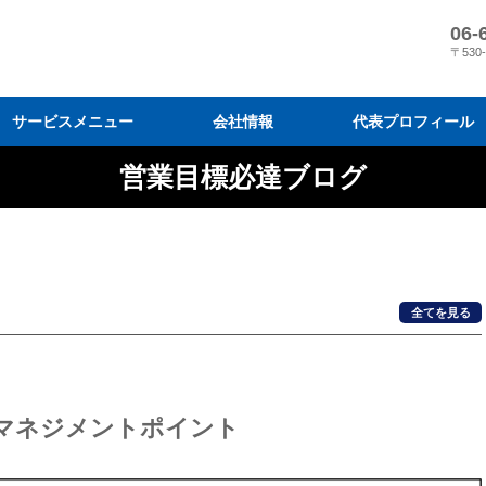
06-
〒530
サービスメニュー
会社情報
代表プロフィール
営業目標必達ブログ
営業コンサルティング
営業研修
目標達成プログラム
会社情報
メディア掲載
『スリーM 経営』の営業変革
営業結果に導く7 つのプログラ
弊社の営業指導と導入効果
コンサルティングの進め方と料
営業研修を効果的に活用するに
営業研修プログラム
営業研修のモデルケース
受講者の声・実績
研修実施までの流れと料金
営業研修の原理原則と体系化
全てを見る
のマネジメントポイント