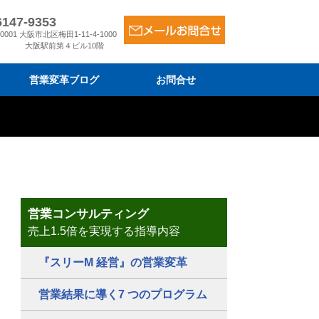
6147-9353
-0001 大阪市北区梅田1-11-4-1000
大阪駅前第４ビル10階
営業変革ブログ
お問合せ
ム
金
は
営業コンサルティング
売上1.5倍を実現する指導内容
『スリーM 経営』の営業変革
営業結果に導く7 つのプログラム