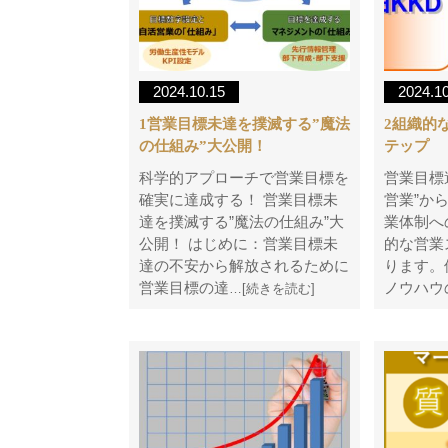
2024.10.15
2024.1
1営業目標未達を撲滅する”魔法
2組織的
の仕組み”大公開！
テップ
科学的アプローチで営業目標を
営業目標
確実に達成する！ 営業目標未
営業”か
達を撲滅する”魔法の仕組み”大
業体制へ
公開！ はじめに：営業目標未
的な営業
達の不安から解放されるために
ります。
営業目標の達
ノウハウ
…[続きを読む]