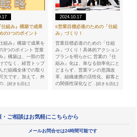
0.17
2024.10.17
『仕組み』構築で成果
6営業目標必達のための「仕組
めの3つのポイント
み」づくり！
仕組み』構築で成果を
営業目標必達のための「仕組
の3つのポイント 営業
み」づくり！具体的アクション
み』構築は、一部の営
プランを明らかに 営業の『仕
けでなく、経営トップ
組み』化は、単なる効率化にと
んだ組織全体での取り
どまらず、営業マンの意識改
可欠です。加えて、外
革、組織連携の活性化、顧客と
の
の関係性深化など
…[続きを読む]
…[続きを読む]
頼・ご相談はお気軽にこちらから
メールお問合せは24時間可能です