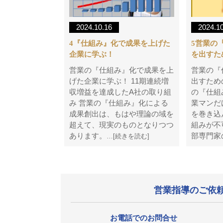
2024.10.16
2024.1
4『仕組み』化で成果を上げた
5営業の
企業に学ぶ！
を出すた
営業の『仕組み』化で成果を上
営業の『
げた企業に学ぶ！ 11期連続増
出すため
収増益を達成したA社の取り組
の『仕組
み 営業の『仕組み』化による
業マンだ
成果創出は、もはや理論の域を
を巻き込
超えて、現実のものとなりつつ
組みが不
あります。
部専門家
…[続きを読む]
営業指導のご依
お電話でのお問合せ