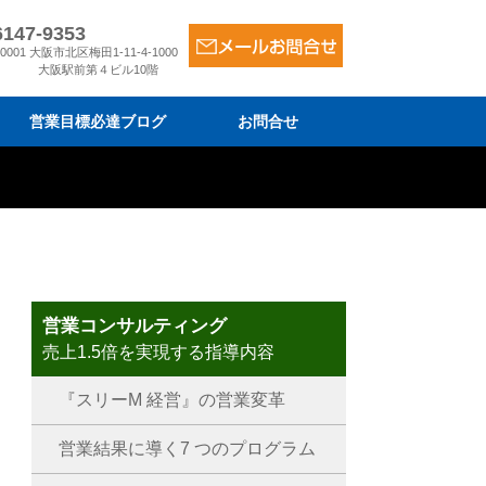
6147-9353
-0001 大阪市北区梅田1-11-4-1000
大阪駅前第４ビル10階
営業目標必達ブログ
お問合せ
ム
金
は
営業コンサルティング
売上1.5倍を実現する指導内容
『スリーM 経営』の営業変革
営業結果に導く7 つのプログラム