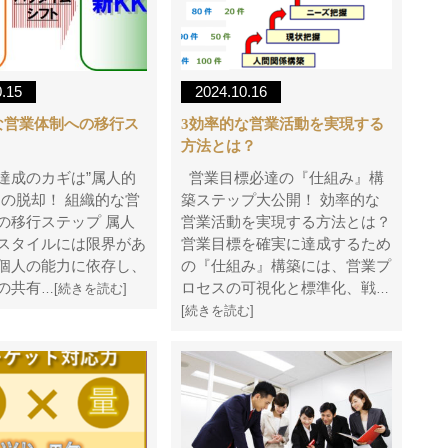
0.15
2024.10.16
な営業体制への移行ス
3効率的な営業活動を実現する
方法とは？
達成のカギは”属人的
営業目標必達の『仕組み』構
らの脱却！ 組織的な営
築ステップ大公開！ 効率的な
の移行ステップ 属人
営業活動を実現する方法とは？
スタイルには限界があ
営業目標を確実に達成するため
個人の能力に依存し、
の『仕組み』構築には、営業プ
の共有
ロセスの可視化と標準化、戦
…[続きを読む]
…
[続きを読む]