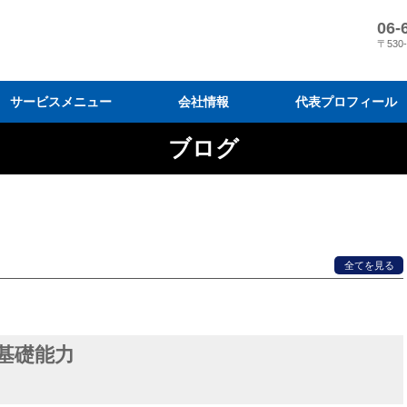
06-
〒530
サービスメニュー
会社情報
代表プロフィール
ブログ
営業コンサルティング
営業研修
目標達成プログラム
会社情報
メディア掲載
『スリーM 経営』の営業変革
営業結果に導く7 つのプログラ
弊社の営業指導と導入効果
コンサルティングの進め方と料
営業研修を効果的に活用するに
営業研修プログラム
営業研修のモデルケース
受講者の声・実績
研修実施までの流れと料金
営業研修の原理原則と体系化
全てを見る
基礎能力