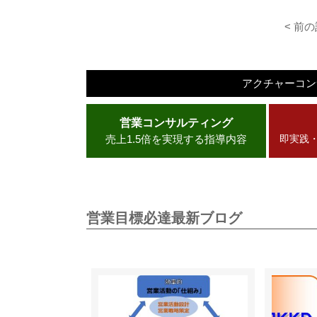
< 前
アクチャーコ
営業コンサルティング
売上1.5倍を実現する指導内容
即実践
営業目標必達最新ブログ