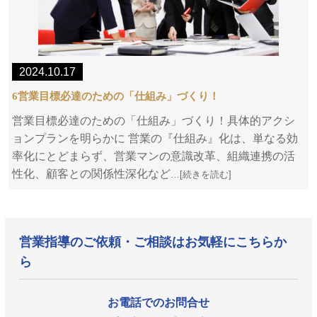
2024.10.17
6営業目標必達のための「仕組み」づくり！
営業目標必達のための「仕組み」づくり！具体的アクシ
ョンプランを明らかに 営業の『仕組み』化は、単なる効
率化にとどまらず、営業マンの意識改革、組織連携の活
性化、顧客との関係性深化など
…[続きを読む]
営業指導のご依頼・ご相談はお気軽にこちらか
ら
お電話でのお問合せ