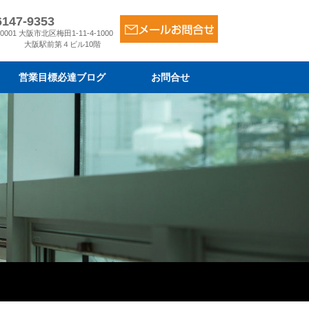
6147-9353
-0001 大阪市北区梅田1-11-4-1000
大阪駅前第４ビル10階
営業目標必達ブログ
お問合せ
ム
金
は