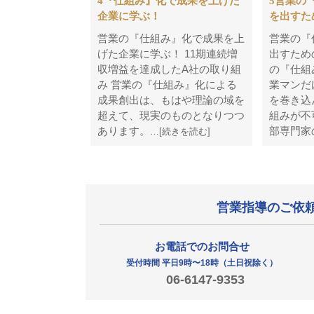
4『仕組み』化で成果を上げた
5営業の
企業に学ぶ！
を出すた
営業の『仕組み』化で成果を上
営業の『
げた企業に学ぶ！ 11期連続増
出すため
収増益を達成したA社の取り組
の『仕組
み 営業の『仕組み』化による
業マンだ
成果創出は、もはや理論の域を
を巻き込
超えて、現実のものとなりつつ
組みが不
あります。
部専門家
…[続きを読む]
営業指導のご依
お電話でのお問合せ
受付時間 平日9時〜18時
（土日祝除く）
06-6147-9353