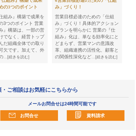
『仕組み』構築で成果
6営業目標必達のための「仕組
めの3つのポイント
み」づくり！
仕組み』構築で成果を
営業目標必達のための「仕組
の3つのポイント 営業
み」づくり！具体的アクション
み』構築は、一部の営
プランを明らかに 営業の『仕
けでなく、経営トップ
組み』化は、単なる効率化にと
んだ組織全体での取り
どまらず、営業マンの意識改
可欠です。加えて、外
革、組織連携の活性化、顧客と
の
の関係性深化など
…[続きを読む]
…[続きを読む]
頼・ご相談はお気軽にこちらから
メールお問合せは24時間可能です
お問合せ
資料請求