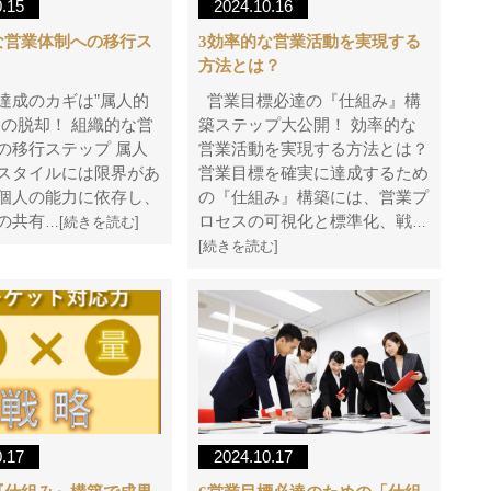
0.15
2024.10.16
な営業体制への移行ス
3効率的な営業活動を実現する
方法とは？
達成のカギは”属人的
営業目標必達の『仕組み』構
らの脱却！ 組織的な営
築ステップ大公開！ 効率的な
の移行ステップ 属人
営業活動を実現する方法とは？
スタイルには限界があ
営業目標を確実に達成するため
個人の能力に依存し、
の『仕組み』構築には、営業プ
の共有
ロセスの可視化と標準化、戦
…[続きを読む]
…
[続きを読む]
0.17
2024.10.17