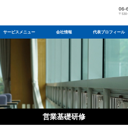
06-
〒530
サービスメニュー
会社情報
代表プロフィール
営業コンサルティング
営業研修
目標達成プログラム
会社情報
メディア掲載
『スリーM 経営』の営業変革
営業結果に導く7 つのプログラ
弊社の営業指導と導入効果
コンサルティングの進め方と料
営業研修を効果的に活用するに
営業研修プログラム
営業研修のモデルケース
受講者の声・実績
研修実施までの流れと料金
営業研修の原理原則と体系化
営業基礎研修