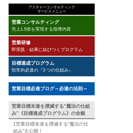
アクチャーコンサルティング
サービスメニュー
営業コンサルティング
売上1.5倍を実現する指導内容
営業研修
即実践・結果に結びつくプログラム
目標達成プログラム
恒常的必達の『3 つの仕組み』
営業目標必達ブログ～必達の法則～
営業目標未達を撲滅する"魔法の仕組
み"《目標達成プログラム》の全貌
1営業目標未達を撲滅する”魔法の仕
組み”大公開！