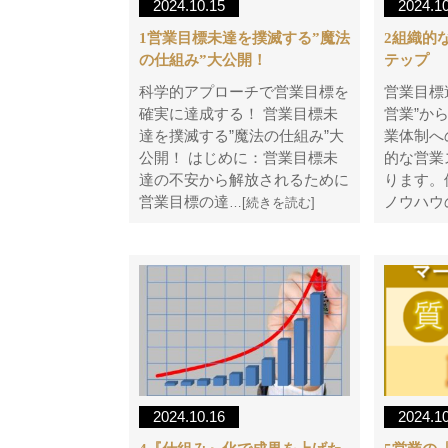
2024.10.15
2024.1
1営業目標未達を撲滅する”魔法
2組織的
の仕組み”大公開！
テップ
科学的アプローチで営業目標を
営業目標
確実に達成する！ 営業目標未
営業”か
達を撲滅する”魔法の仕組み”大
業体制へ
公開！ はじめに：営業目標未
的な営業
達の不安から解放されるために
ります。
営業目標の達
ノウハウ
…[続きを読む]
2024.10.16
2024.1