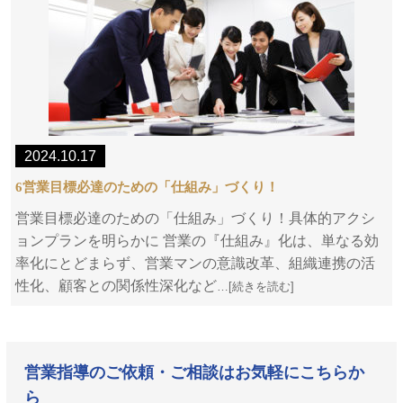
2024.10.17
6営業目標必達のための「仕組み」づくり！
営業目標必達のための「仕組み」づくり！具体的アクシ
ョンプランを明らかに 営業の『仕組み』化は、単なる効
率化にとどまらず、営業マンの意識改革、組織連携の活
性化、顧客との関係性深化など
…[続きを読む]
営業指導のご依頼・ご相談はお気軽にこちらか
ら