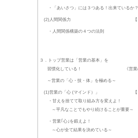
・「あいさつ」には３つある！出来ているか
(2)人間関係力
【
・人間関係構築の４つの法則
３．トップ営業は「営業の基本」を
習慣化している！
《営業
～営業の「心・技・体」を極める～
(1)営業の「心 (マインド）」
【
・甘えを捨てて取り組み方を変えよ！
～平凡なことでもやり続けることが重要～
・営業｢心｣を鍛えよ！
～心が全て結果を決めている～