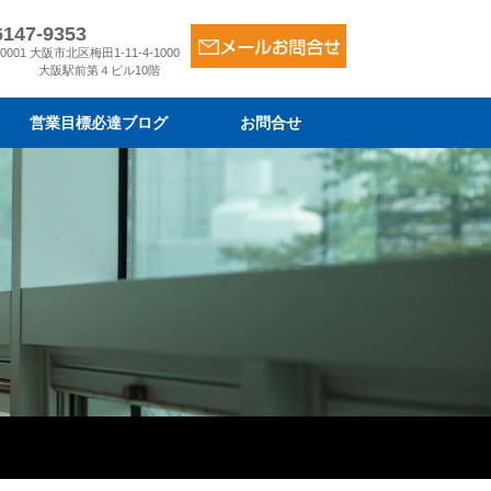
6147-9353
-0001 大阪市北区梅田1-11-4-1000
大阪駅前第４ビル10階
営業目標必達ブログ
お問合せ
ム
金
は