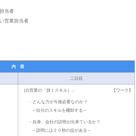
担当者
い営業担当者
内 容
二日目
(2)営業の「技 ( スキル）」
【ワーク】
・どんな力が今後必要なのか？
～自分のスキルを棚卸する～
・自身、会社の説明が出来ているか？
～説明には２０秒の掟がある～