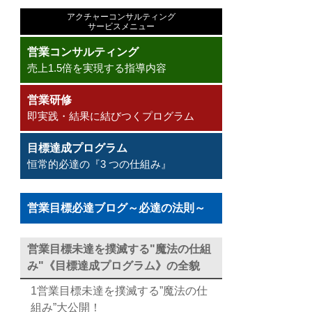
アクチャーコンサルティング
サービスメニュー
営業コンサルティング
売上1.5倍を実現する指導内容
営業研修
即実践・結果に結びつくプログラム
目標達成プログラム
恒常的必達の『3 つの仕組み』
営業目標必達ブログ～必達の法則～
営業目標未達を撲滅する"魔法の仕組
み"《目標達成プログラム》の全貌
1営業目標未達を撲滅する”魔法の仕
組み”大公開！