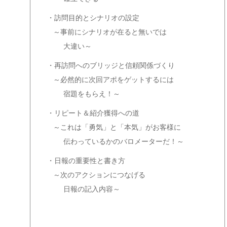
・訪問目的とシナリオの設定
～事前にシナリオが在ると無いでは
大違い～
・再訪問へのブリッジと信頼関係づくり
～必然的に次回アポをゲットするには
宿題をもらえ！～
・リピート＆紹介獲得への道
～これは「勇気」と「本気」がお客様に
伝わっているかのバロメーターだ！～
・日報の重要性と書き方
～次のアクションにつなげる
日報の記入内容～