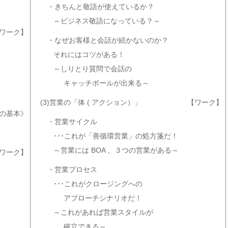
・きちんと敬語が使えているか？
？
～ビジネス敬語になっている？～
ワーク】
・なぜお客様と会話が続かないのか？
それにはコツがある！
～しりとり質問で会話の
キャッチボールが出来る～
(3)営業の「体 ( アクション）」
【ワーク】
の基本》
・営業サイクル
･･･これが「善循環営業」の処方箋だ！
～営業には BOA 、３つの営業がある～
ワーク】
・営業プロセス
･･･これがクロージングへの
アプローチシナリオだ！
～これがあれば営業スタイルが
確立できる～