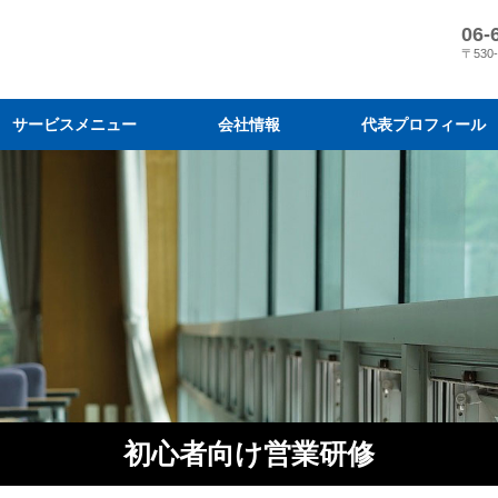
06-
〒530
サービスメニュー
会社情報
代表プロフィール
営業コンサルティング
営業研修
目標達成プログラム
会社情報
メディア掲載
『スリーM 経営』の営業変革
営業結果に導く7 つのプログラ
弊社の営業指導と導入効果
コンサルティングの進め方と料
営業研修を効果的に活用するに
営業研修プログラム
営業研修のモデルケース
受講者の声・実績
研修実施までの流れと料金
営業研修の原理原則と体系化
初心者向け営業研修