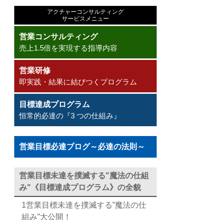
アクチャーコンサルティング
サービスメニュー
営業コンサルティング
売上1.5倍を実現する指導内容
営業研修
即実践・結果に結びつくプログラム
目標達成プログラム
恒常的必達の『3 つの仕組み』
営業目標必達ブログ～必達の法則～
営業目標未達を撲滅する"魔法の仕組
み"《目標達成プログラム》の全貌
1営業目標未達を撲滅する”魔法の仕
組み”大公開！