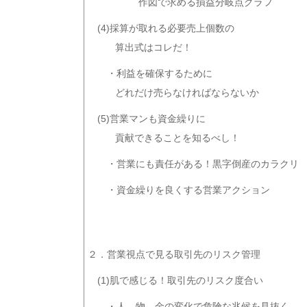
作図で求める損益分岐点グ
(4)採算が取れる必要売上個数の
算出式はコレだ！
・利益を確保するために
どれだけ売らなければならないか
(5)営業マンも資金繰りに
貢献できることを知るべし！
・営業にも責任がある！黒字倒産のカラクリ
・資金繰りを良くする営業アクション
２．営業視点で見る取引先のリスク管理
(1)肌で感じる！取引先のリスク度合い
・人、物、金の変化で危険な兆候を見抜く