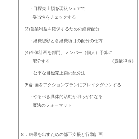
・目標売上額を現状シェアで
妥当性をチェックする
(3)営業利益を確保するための経費配分
・経費総額と各経費項目の配分の仕方
(4)全体計画を部門、メンバー（個人）予算に
配分する
《貢献視点》
・公平な目標売上額の配分法
(5)計画をアクションプランにブレイクダウンする
・やるべき具体的活動が明らかになる
魔法のフォーマット
８．結果を出すための部下支援と行動計画