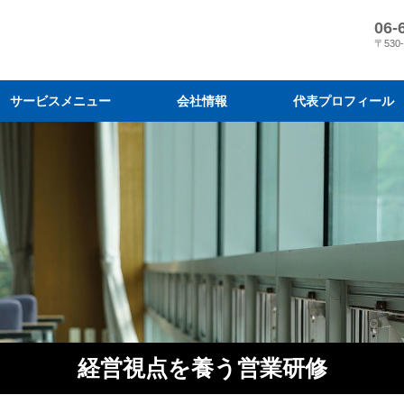
06-
〒530
サービスメニュー
会社情報
代表プロフィール
営業コンサルティング
営業研修
目標達成プログラム
会社情報
メディア掲載
『スリーM 経営』の営業変革
営業結果に導く7 つのプログラ
弊社の営業指導と導入効果
コンサルティングの進め方と料
営業研修を効果的に活用するに
営業研修プログラム
営業研修のモデルケース
受講者の声・実績
研修実施までの流れと料金
営業研修の原理原則と体系化
経営視点を養う営業研修