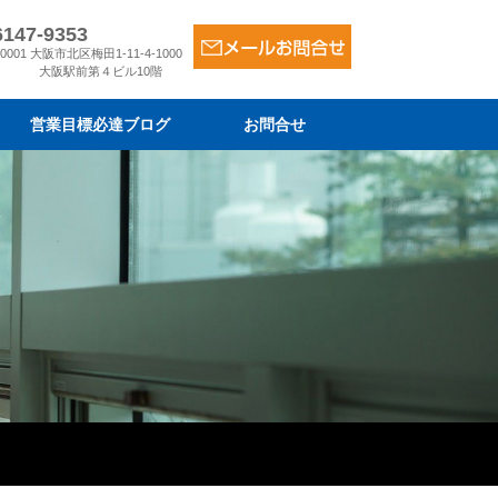
6147-9353
-0001 大阪市北区梅田1-11-4-1000
大阪駅前第４ビル10階
営業目標必達ブログ
お問合せ
ム
金
は