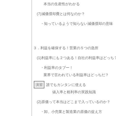
本当の生産性がわかる
(7)減価償却費とは何なのか？
・知っているようで知らない減価償却の意味
３．利益を確保する！営業の５つの急所
(1)利益率にも２つある！自社の利益率はどっち
・利益率のタブー！
業界で言われている利益率はどっちだ？
演習
誰でもカンタンに使える
値入率と粗利率の実践知識
(2)原価って本当はどこまで入っているのか？
・卸、小売業と製造業の原価の捉え方