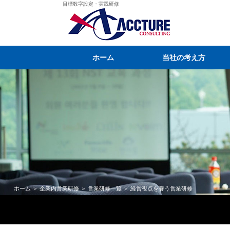
目標数字設定・実践研修
ホーム
当社の考え方
ホーム
＞
企業内営業研修
＞
営業研修一覧
＞ 経営視点を養う営業研修