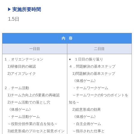
実施所要時間
1.5日
内 容
一日目
二日目
１．オリエンテーション
● １日目の振り返り
1)研修目的の確認
４．問題解決の基本ステップ
2)アイスブレイク
1)問題解決の基本ステップ
《体感ゲーム》
２．チーム活動
・チームワークゲーム
1)チーム力向上の5要素の再確認
～チームワークの6つのポイントを
2)チーム活動での落とし穴
知る～
《体感ゲーム》
2)総意形成の効果
・チーム活動ゲーム
《体感ゲーム》
～役割分担作業の盲点を知る～
・自主企画ゲーム
3)総意形成のプロセスと留意ポイン
～指示された仕事と