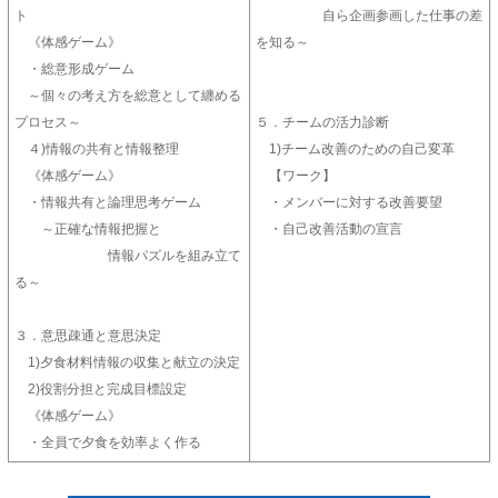
ト
自ら企画参画した仕事の差
《体感ゲーム》
を知る～
・総意形成ゲーム
～個々の考え方を総意として纏める
プロセス～
５．チームの活力診断
４)情報の共有と情報整理
1)チーム改善のための自己変革
《体感ゲーム》
【ワーク】
・情報共有と論理思考ゲーム
・メンバーに対する改善要望
～正確な情報把握と
・自己改善活動の宣言
情報パズルを組み立て
る～
３．意思疎通と意思決定
1)夕食材料情報の収集と献立の決定
2)役割分担と完成目標設定
《体感ゲーム》
・全員で夕食を効率よく作る