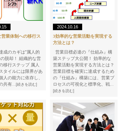
0.15
2024.10.16
な営業体制への移行ス
3効率的な営業活動を実現する
方法とは？
達成のカギは”属人的
営業目標必達の『仕組み』構
らの脱却！ 組織的な営
築ステップ大公開！ 効率的な
の移行ステップ 属人
営業活動を実現する方法とは？
スタイルには限界があ
営業目標を確実に達成するため
個人の能力に依存し、
の『仕組み』構築には、営業プ
の共有
ロセスの可視化と標準化、戦
…[続きを読む]
…
[続きを読む]