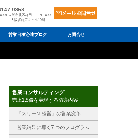
6147-9353
-0001 大阪市北区梅田1-11-4-1000
大阪駅前第４ビル10階
営業目標必達ブログ
お問合せ
ム
金
は
営業コンサルティング
売上1.5倍を実現する指導内容
『スリーM 経営』の営業変革
営業結果に導く7 つのプログラム