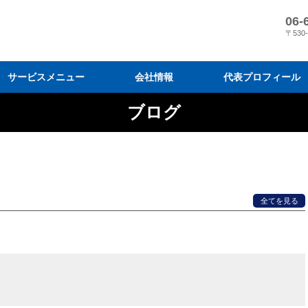
06-
〒530
サービスメニュー
会社情報
代表プロフィール
ブログ
営業コンサルティング
営業研修
目標達成プログラム
会社情報
メディア掲載
『スリーM 経営』の営業変革
営業結果に導く7 つのプログラ
弊社の営業指導と導入効果
コンサルティングの進め方と料
営業研修を効果的に活用するに
営業研修プログラム
営業研修のモデルケース
受講者の声・実績
研修実施までの流れと料金
営業研修の原理原則と体系化
全てを見る