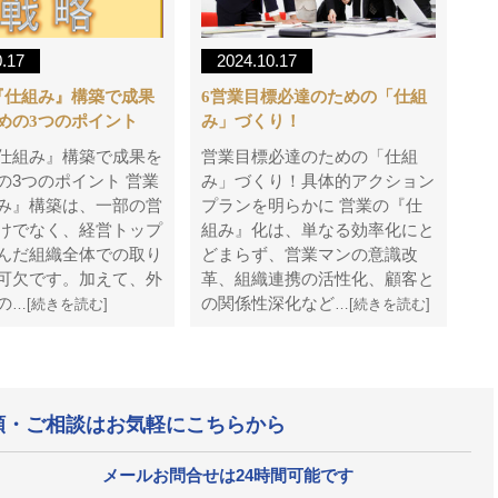
0.17
2024.10.17
『仕組み』構築で成果
6営業目標必達のための「仕組
めの3つのポイント
み」づくり！
仕組み』構築で成果を
営業目標必達のための「仕組
の3つのポイント 営業
み」づくり！具体的アクション
み』構築は、一部の営
プランを明らかに 営業の『仕
けでなく、経営トップ
組み』化は、単なる効率化にと
んだ組織全体での取り
どまらず、営業マンの意識改
可欠です。加えて、外
革、組織連携の活性化、顧客と
の
の関係性深化など
…[続きを読む]
…[続きを読む]
頼・ご相談はお気軽にこちらから
メールお問合せは24時間可能です