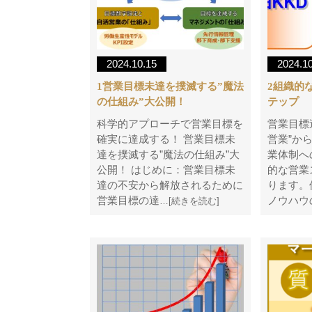
2024.10.15
2024.1
1営業目標未達を撲滅する”魔法
2組織的
の仕組み”大公開！
テップ
科学的アプローチで営業目標を
営業目標
確実に達成する！ 営業目標未
営業”か
達を撲滅する”魔法の仕組み”大
業体制へ
公開！ はじめに：営業目標未
的な営業
達の不安から解放されるために
ります。
営業目標の達
ノウハウ
…[続きを読む]