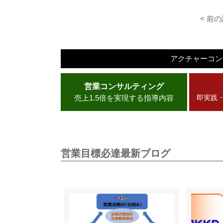
< 前
アクチャーコ
営業コンサルティング
売上1.5倍を実現する指導内容
即実践
営業目標必達最新ブログ