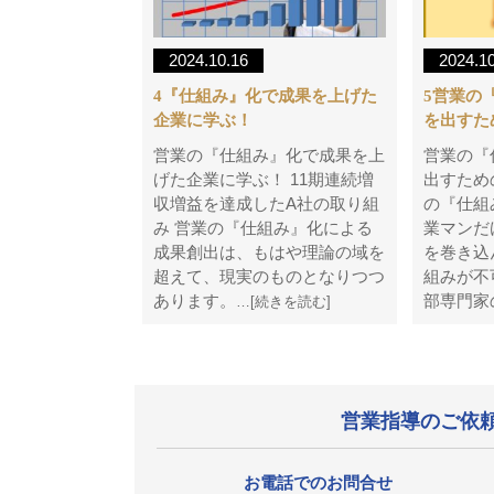
2024.10.16
2024.1
4『仕組み』化で成果を上げた
5営業の
企業に学ぶ！
を出すた
営業の『仕組み』化で成果を上
営業の『
げた企業に学ぶ！ 11期連続増
出すため
収増益を達成したA社の取り組
の『仕組
み 営業の『仕組み』化による
業マンだ
成果創出は、もはや理論の域を
を巻き込
超えて、現実のものとなりつつ
組みが不
あります。
部専門家
…[続きを読む]
営業指導のご依
お電話でのお問合せ