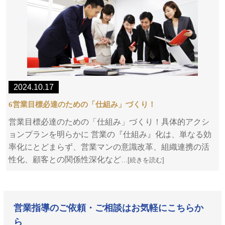
2024.10.17
6営業目標必達のための「仕組み」づくり！
営業目標必達のための「仕組み」づくり！具体的アクシ
ョンプランを明らかに 営業の『仕組み』化は、単なる効
率化にとどまらず、営業マンの意識改革、組織連携の活
性化、顧客との関係性深化など
…[続きを読む]
営業指導のご依頼・ご相談はお気軽にこちらか
ら