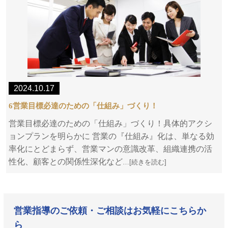
2024.10.17
6営業目標必達のための「仕組み」づくり！
営業目標必達のための「仕組み」づくり！具体的アクシ
ョンプランを明らかに 営業の『仕組み』化は、単なる効
率化にとどまらず、営業マンの意識改革、組織連携の活
性化、顧客との関係性深化など
…[続きを読む]
営業指導のご依頼・ご相談はお気軽にこちらか
ら