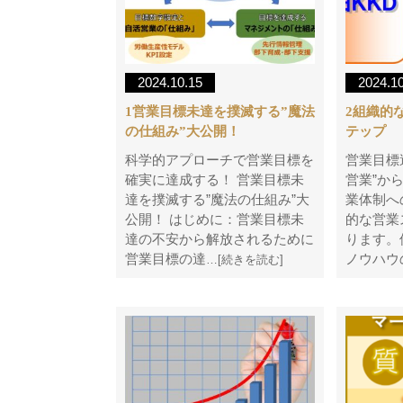
2024.10.15
2024.1
1営業目標未達を撲滅する”魔法
2組織的
の仕組み”大公開！
テップ
科学的アプローチで営業目標を
営業目標
確実に達成する！ 営業目標未
営業”か
達を撲滅する”魔法の仕組み”大
業体制へ
公開！ はじめに：営業目標未
的な営業
達の不安から解放されるために
ります。
営業目標の達
ノウハウ
…[続きを読む]