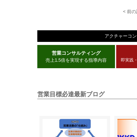
< 前
アクチャーコ
営業コンサルティング
売上1.5倍を実現する指導内容
即実践
営業目標必達最新ブログ