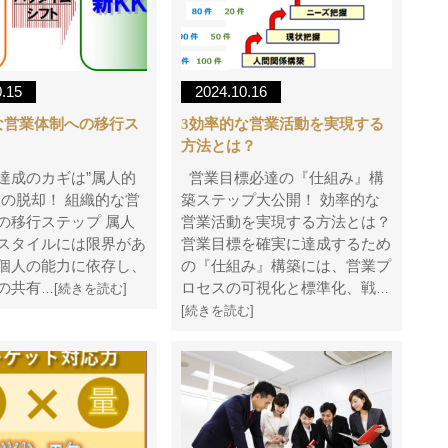
0.15
2024.10.16
な営業体制への移行ス
3効率的な営業活動を実現する
方法とは？
達成のカギは”属人的
営業目標必達の『仕組み』構
らの脱却！ 組織的な営
築ステップ大公開！ 効率的な
の移行ステップ 属人
営業活動を実現する方法とは？
スタイルには限界があ
営業目標を確実に達成するため
個人の能力に依存し、
の『仕組み』構築には、営業プ
の共有
ロセスの可視化と標準化、戦
…[続きを読む]
…
[続きを読む]