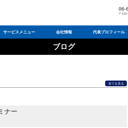
06-
〒530
サービスメニュー
会社情報
代表プロフィール
ブログ
営業コンサルティング
営業研修
目標達成プログラム
会社情報
メディア掲載
『スリーM 経営』の営業変革
営業結果に導く7 つのプログラ
弊社の営業指導と導入効果
コンサルティングの進め方と料
営業研修を効果的に活用するに
営業研修プログラム
営業研修のモデルケース
受講者の声・実績
研修実施までの流れと料金
営業研修の原理原則と体系化
全てを見る
ミナー