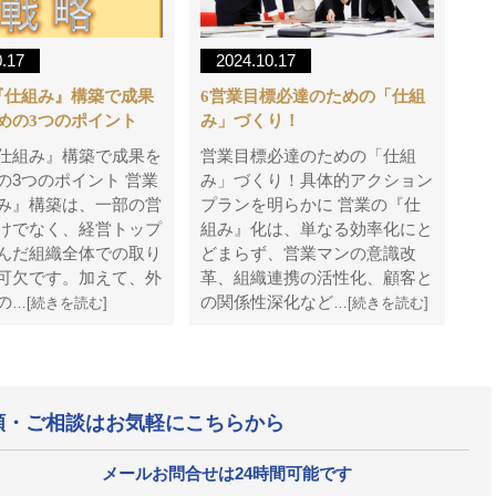
0.17
2024.10.17
『仕組み』構築で成果
6営業目標必達のための「仕組
めの3つのポイント
み」づくり！
仕組み』構築で成果を
営業目標必達のための「仕組
の3つのポイント 営業
み」づくり！具体的アクション
み』構築は、一部の営
プランを明らかに 営業の『仕
けでなく、経営トップ
組み』化は、単なる効率化にと
んだ組織全体での取り
どまらず、営業マンの意識改
可欠です。加えて、外
革、組織連携の活性化、顧客と
の
の関係性深化など
…[続きを読む]
…[続きを読む]
頼・ご相談はお気軽にこちらから
メールお問合せは24時間可能です