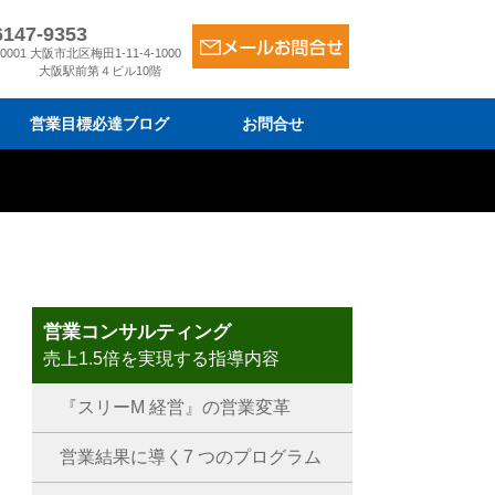
6147-9353
-0001 大阪市北区梅田1-11-4-1000
大阪駅前第４ビル10階
営業目標必達ブログ
お問合せ
ム
金
は
営業コンサルティング
売上1.5倍を実現する指導内容
『スリーM 経営』の営業変革
営業結果に導く7 つのプログラム