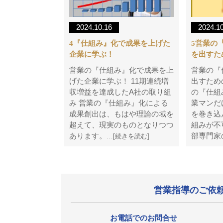
2024.10.16
2024.1
4『仕組み』化で成果を上げた
5営業の
企業に学ぶ！
を出すた
営業の『仕組み』化で成果を上
営業の『
げた企業に学ぶ！ 11期連続増
出すため
収増益を達成したA社の取り組
の『仕組
み 営業の『仕組み』化による
業マンだ
成果創出は、もはや理論の域を
を巻き込
超えて、現実のものとなりつつ
組みが不
あります。
部専門家
…[続きを読む]
営業指導のご依
お電話でのお問合せ